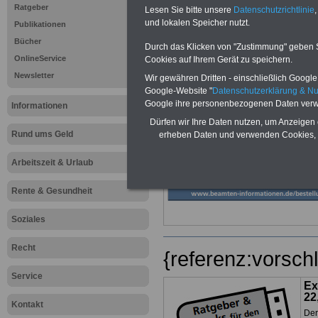
Ratgeber
Lesen Sie bitte unsere
Datenschutzrichtlinie
,
und lokalen Speicher nutzt.
Publikationen
Bücher
Durch das Klicken von "Zustimmung" geben Sie
OnlineService
Cookies auf Ihrem Gerät zu speichern.
Newsletter
Wir gewähren Dritten - einschließlich Google -
>>>zur Bestellung des eBooks für nu
Google-Website "
Datenschutzerklärung & N
(inkl. Versand und MwSt.)
Google ihre personenbezogenen Daten verw
Informationen
Dürfen wir Ihre Daten nutzen, um Anzeigen 
Rund ums Geld
erheben Daten und verwenden Cookies, 
Arbeitszeit & Urlaub
Rente & Gesundheit
Soziales
Recht
{referenz:vorsch
Service
Ex
22
Kontakt
Der