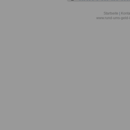
Vorschlag fü
Veranstaltu
Startseite
|
Konta
www.rund-ums-geld-i
öffentlicher 