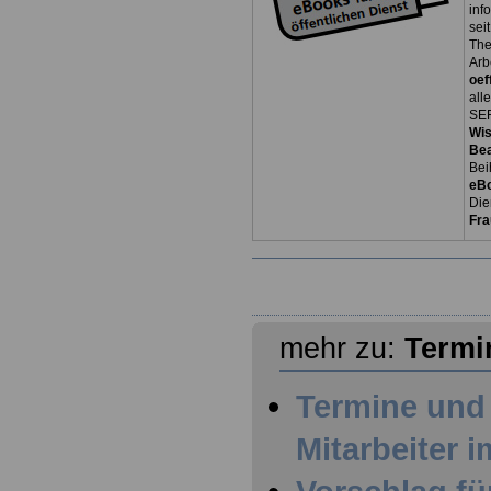
inf
sei
The
Arb
oef
all
SER
Wi
Be
Bei
eB
Die
Fra
mehr zu:
Termi
Termine und 
Mitarbeiter i