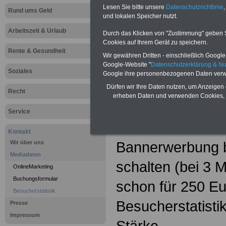
Buchen Sie
Lesen Sie bitte unsere
Datenschutzrichtlinie
,
Rund ums Geld
und lokalen Speicher nutzt.
Wir betreiben un
Arbeitszeit & Urlaub
Durch das Klicken von "Zustimmung" geben Sie
Cookies auf Ihrem Gerät zu speichern.
100 eigenständig
Rente & Gesundheit
Wir gewähren Dritten - einschließlich Google -
beispielsweise
r
Google-Website "
Datenschutzerklärung & N
Soziales
Google ihre personenbezogenen Daten verw
oeffentlichen-d
Dürfen wir Ihre Daten nutzen, um Anzeigen 
Recht
erheben Daten und verwenden Cookies, 
diese Internetauft
Service
Werbezwecke nu
Kontakt
Bannerwerbung b
Wir über uns
Mediadaten
schalten (bei 3 
OnlineMarketing
Buchungsformular
schon für 250 Eur
Besucherstatistik
Besucherstatisti
Presse
Impressum
Stärke.