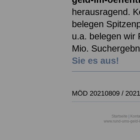
herausragend. K
belegen Spitzenp
u.a. belegen wir 
Mio. Suchergeb
Sie es aus!
MÖD 20210809 / 202
Startseite
|
Konta
www.rund-ums-geld-i