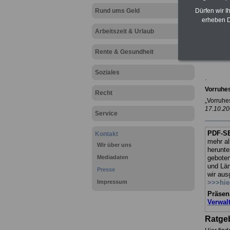
Rund ums Geld
Dürfen wir I
N
erheben D
Arbeitszeit & Urlaub
.
Rente & Gesundheit
Soziales
.
Vorruhe
Recht
„Vorruhe
17.10.200
Service
PDF-SE
Kontakt
mehr al
Wir über uns
herunte
Mediadaten
geboten
und Län
Presse
wir aus
Impressum
>>>hie
Präsen
Verwal
Ratgeb