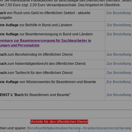
en Sie interessante Publikationen für Beschäftigte des öffentlichen Dienstes. Jedes
tet 7,50 Euro zzgl. 2,50 Euro Versandpauschale. Das Angebot im Überblick:
.
buch
von Rund ums Geld im öffentlichen Sektort - aktuelle
Zur Bestellung
ausgabe
te Auflage
zur Beihilfe in Bund und Ländern
Zur Bestellung
te Auflage
zur Beamtenversorgung in Bund und Ländern
Zur Bestellung
eminare zur Beamtenversorgung für Sachbearbeiter in
ungen und Personalräte
Buch
zum Berufseinsteg im öffentlichen Dienst
Zur Bestellung
Buch
zum Nebentätigkeitsrecht des öffentlichen Dienst
Zur Bestellung
Buch
zum Tarifrecht für den öffentlichen Dienst
Zur Bestellung
te Auflage
von Wissenswertes für Beamtinnen und Beamte
Zur Bestellung
.
IENST
& "
Buch
für Beamtinnen und Beamte"
Zur Bestellung
Vorteile für den öffentlichen Dienst
chen und sparen:
Berufsunfähigkeitsabsicherung
-
Krankenzusatzversicherung