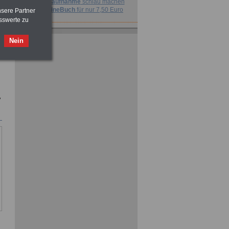
vor Jobaufnahme
schlau machen
>>>
OnlineBuch
für nur 7,50 Euro
nsere Partner
sswerte zu
Nein
"
ACHTUNG
Nebentätigkeitsrecht:
vor Jobaufnahme
schlau machen
>>>
OnlineBuch
für nur 7,50 Euro