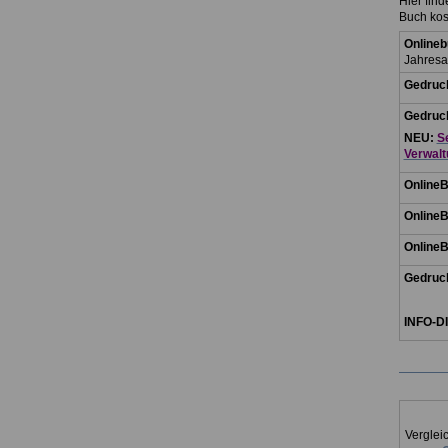
Hier find
Buch kos
Online
Jahres
Gedruck
Gedruck
NEU:
S
Verwalt
Online
Online
Online
Gedruck
.
INFO-D
Verglei