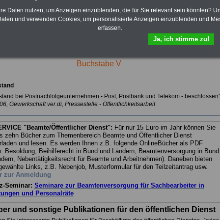
hre Daten nutzen, um Anzeigen einzublenden, die für Sie relevant sein könnten? U
O
P
Q
R
S
T
U
V
W
X
Y
Z
aten und verwenden Cookies, um personalisierte Anzeigen einzublenden und Me
erfassen.
Ja, ich stimme zu!
Presse-Informationen zum öffentlichen Dienst
Buchstabe V
stand
stand bei Postnachfolgeunternehmen - Post, Postbank und Telekom - beschlossen
6, Gewerkschaft ver.di, Pressestelle - Öffentlichkeitsarbeit
RVICE "Beamte/Öffentlicher Dienst":
Für nur 15 Euro im Jahr können Sie
s zehn Bücher zum Themenbereich Beamte und Öffentlicher Dienst
rladen und lesen. Es werden Ihnen z.B. folgende OnlineBücher als PDF
: Besoldung, Beihilferecht in Bund und Ländern, Beamtenversorgung in Bund
dern, Nebentätigkeitsrecht für Beamte und Arbeitnehmen). Daneben bieten
gewählte Links, z.B. Nebenjob, Musterformular für den Teilzeitantrag usw.
r zur Anmeldung
z-Seminar:
Seminare zur Beamtenversorgung für Sachbearbeiter in
tungen und Personalräte
er und sonstige Publikationen für den öffentlichen Dienst