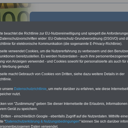
e beachtet die Richtlinie zur EU-Nutzereinwilligung und spiegelt die Anforderung
 Datenschutzvorschriften wider: EU-Datenschutz-Grundverordnung (DSGVO) und d
chtlinie für elektronische Kommunikation (die sogenannte E-Privacy-Richtlinie).
tseite verwendet Cookies, um die Nutzererfahrung zu verbessern und den Benutze
unktionen bereitzustellen. Es werden Nutzerdaten - auch ihre personenbezogenen
ung von Anzeigen verwendet - und Cookies sowohl für personalisierte als auch für 
te Werbung genutzt.
tseite macht Gebrauch von Cookies von Dritten, siehe dazu weitere Details in der
e-Archiv Buchstabe V
htlinie.
te unsere
Datenschutzrichtlinie
, um mehr darüber zu erfahren, wie diese Internetse
n-Archiv
peicher nutzt.
r Rubrik stellen wir Ihnen Informationen, Meldungen oder andere interessante
cken von "Zustimmung" geben Sie dieser Internetseite die Erlaubnis, Informationen
tlichungen zum und über den öffentlichen Dienst zur Verfügung. Hier finden Sie ein
hrem Gerät zu speichern.
chworten sortierte Datenbank zu den wichtigsten Fragen und Themen im
hen Dienst:
ritten - einschließlich Google - ebenfalls Zugriff auf die Nutzerdaten. Mithilfe eine
te "
Datenschutzerklärung & Nutzungsbedingungen
" können Sie sich darüber infor
personenbezogenen Daten verwendet.
B
C
D
E
F
G
H
I
J
K
L
M