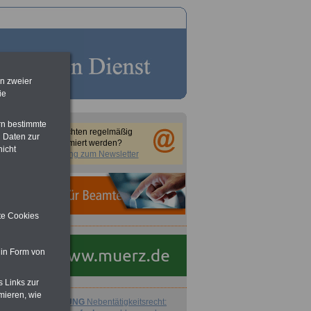
en zweier
ie
rn bestimmte
Sie möchten regelmäßig
 Daten zur
informiert werden?
nicht
Anmeldung zum Newsletter
ite Cookies
 in Form von
e
s Links zur
mieren, wie
ACHTUNG
Nebentätigkeitsrecht: