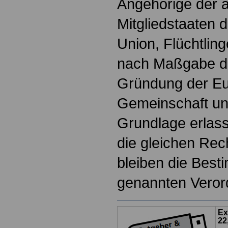
Angehörige der 
Mitgliedstaaten 
Union, Flüchtlin
nach Maßgabe de
Gründung der E
Gemeinschaft und
Grundlage erlas
die gleichen Rec
bleiben die Bes
genannten Veror
Ex
22