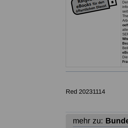
Der
inf
sei
The
Arb
oef
all
SER
Wi
Be
Bei
eB
Die
Fra
Red 20231114
mehr zu:
Bunde