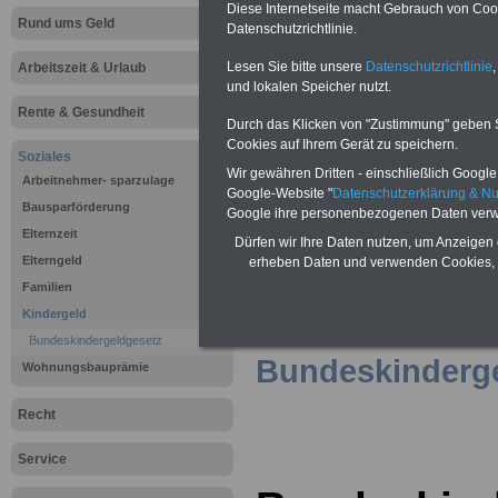
>>>zur Bestellung des eBooks für nu
Diese Internetseite macht Gebrauch von Cooki
Rund ums Geld
(inkl. Versand und MwSt.)
Datenschutzrichtlinie.
Lesen Sie bitte unsere
Datenschutzrichtlinie
,
Arbeitszeit & Urlaub
und lokalen Speicher nutzt.
Rente & Gesundheit
Durch das Klicken von "Zustimmung" geben Sie
Cookies auf Ihrem Gerät zu speichern.
Soziales
Wir gewähren Dritten - einschließlich Google -
Arbeitnehmer- sparzulage
Google-Website "
Datenschutzerklärung & N
Bausparförderung
Google ihre personenbezogenen Daten verw
Elternzeit
Dürfen wir Ihre Daten nutzen, um Anzeigen 
Elterngeld
erheben Daten und verwenden Cookies, 
Familien
Kindergeld
>>>
zur Übersic
Bundeskindergeldgesetz
Bundeskinderg
Wohnungsbauprämie
Recht
Service