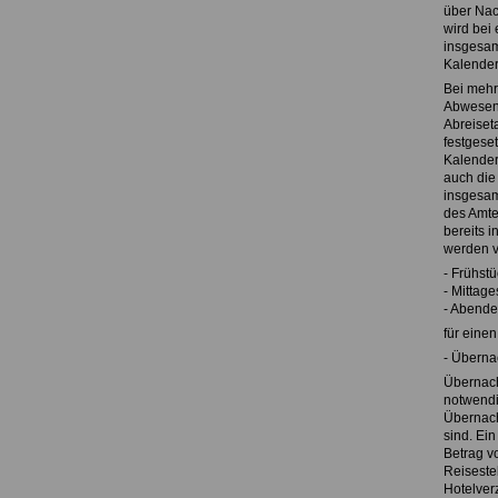
über Nac
wird bei
insgesam
Kalender
Bei mehr
Abwesenh
Abreiset
festgese
Kalender
auch die 
insgesam
des Amte
bereits 
werden v
- Frühstü
- Mittag
- Abende
für einen
- Überna
Übernach
notwendi
Übernach
sind. Ei
Betrag vo
Reiseste
Hotelver