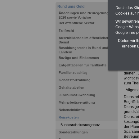
Rund ums Geld
Durch das Kli
Cookies auf I
Änderungen und Neuregelungen ab
2026 sowie Vorjahre
Wir gewähren D
Der öffentliche Sektor
Google-Websi
Tarifrecht
Zurück 
Google ihre 
Reisek
Auszubildende im öffentlichen
Dürfen wir I
Dienst
Reise- u
erheben D
Besoldungsrecht in Bund und
Reiseko
Ländern
Bezüge und Einkommen
Das Reise
orientie
Entgelttabellen für Tarifkräfte
(BRKG). 
Familienzuschlag
dienen. D
wichtigs
Gehaltsfortzahlung
zum Them
Gehaltstabellen
- Allgem
Jubiläumszuwendung
Dienstre
Begriff d
Mehrarbeitsvergütung
Dienstge
Nebeneinkünfte
grundsätz
Dienstre
Reisekosten
kostengün
Bundesreisekostengesetz
der Planu
Sparsamk
Sonderzahlungen
Betreuun