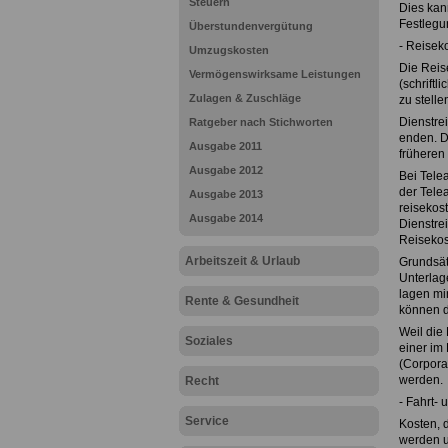
Steuern
Dies kan
Festlegu
Überstundenvergütung
- Reisek
Umzugskosten
Die Reis
Vermögenswirksame Leistungen
(schriftl
Zulagen & Zuschläge
zu stell
Dienstrei
Ratgeber nach Stichworten
enden. D
Ausgabe 2011
früheren
Ausgabe 2012
Bei Tele
der Telea
Ausgabe 2013
reisekost
Ausgabe 2014
Dienstrei
Reisekos
Arbeitszeit & Urlaub
Grundsät
Unterlag
lagen mi
Rente & Gesundheit
können d
Weil die 
Soziales
einer im
(Corporat
werden.
Recht
- Fahrt-
Service
Kosten, 
werden u