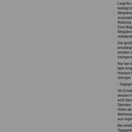
Liegt für
beträgt 
Wegstrec
auszugeh
Nutzung 
Eine Beg
Wegstrec
vollstän
Die groß
privatei
worden s
sachgere
Nur bei 
falle An
Hieraus f
strenger
- Tagege
Als Ersa
dessen H
acht Stu
Stunden 
Höhe des
Wohnung 
aus rege
Bei eint
Tagegeld