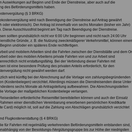
n Auswirkungen auf Beginn und Ende der Dienstreise, aber auch auf die
ng des Beförderungsmittels haben.
ostenvergütung (§ 3 BRKG)
ekostenvergütung wird nach Beendigung der Dienstreise auf Antrag gewährt
ich oder elektronisch). Der Antrag ist innerhalb von sechs Monaten (bisher ein Jahr)
en. Diese Ausschlussfrist beginnt am Tag nach Beendigung der Dienstreise.
sen sollten grundsätzlich nicht vor 6:00 Uhr beginnen und nicht nach 24:00 Uhr
ienstliche Gründe, z. B. die Nutzung zweckmäßigerer Verkehrsmittel, können eine
 Beginn und/oder ein späteres Ende rechtfertigen.
arbeit und mobilem Arbeiten sind die Fahrten zwischen der Dienststätte und dem Or
rbeit oder des mobilen Arbeitens private Fahrten von und zur Arbeit sind
enrechtlich nicht erstattungsfähig. Bei der Verbindung dieser Fahrten mit
sen ist eine besondere Prüfung des privaten Anteils erforderlich, für den
tenvergütung nicht gewährt werden darf.
zlich wird künftig bei der Abrechnung auf die Vorlage von zahlungsbegründenden
en (Kostenbelegen) verzichtet. Allerdings müssen die Dienstreisenden diese Unter
ndestens sechs Monate ab Antragstellung aufbewahren. Die Abrechnungsstellen
ie Vorlage der maßgeblichen Kostenbelege verlangen.
Reisestellen erforderliche Reisemittel bereitstellen können und auch der Einsatz
 Rahmen einer dienstlichen Vereinbarung erworbenen persönlichen Kreditkarte
e Card) möglich ist, soll auf die Zahlung von Abschlägen grundsätzlich verzichtet
 und Flugkostenerstattung (§ 4 BRKG)
die für Fahrten mit regelmäßig verkehrenden Beförderungsmitteln entstanden sind,
nabhängig von der Besoldungs-/Vergütungsgruppe bis zur Höhe der niedrigsten