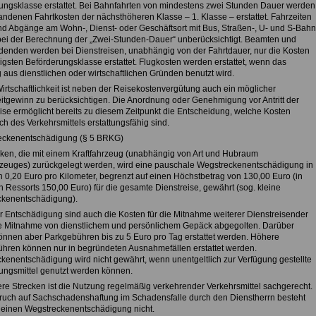
ungsklasse erstattet. Bei Bahnfahrten von mindestens zwei Stunden Dauer werden
tandenen Fahrtkosten der nächsthöheren Klasse – 1. Klasse – erstattet. Fahrzeiten
und Abgänge am Wohn-, Dienst- oder Geschäftsort mit Bus, Straßen-, U- und S-Bahn
bei der Berechnung der „Zwei-Stunden-Dauer“ unberücksichtigt. Beamten und
denden werden bei Dienstreisen, unabhängig von der Fahrtdauer, nur die Kosten
igsten Beförderungsklasse erstattet. Flugkosten werden erstattet, wenn das
 aus dienstlichen oder wirtschaftlichen Gründen benutzt wird.
irtschaftlichkeit ist neben der Reisekostenvergütung auch ein möglicher
eitgewinn zu berücksichtigen. Die Anordnung oder Genehmigung vor Antritt der
eise ermöglicht bereits zu diesem Zeitpunkt die Entscheidung, welche Kosten
ich des Verkehrsmittels erstattungsfähig sind.
eckenentschädigung (§ 5 BRKG)
cken, die mit einem Kraftfahrzeug (unabhängig von Art und Hubraum
zeuges) zurückgelegt werden, wird eine pauschale Wegstreckenentschädigung in
 0,20 Euro pro Kilometer, begrenzt auf einen Höchstbetrag von 130,00 Euro (in
n Ressorts 150,00 Euro) für die gesamte Dienstreise, gewährt (sog. kleine
kenentschädigung).
er Entschädigung sind auch die Kosten für die Mitnahme weiterer Dienstreisender
e Mitnahme von dienstlichem und persönlichem Gepäck abgegolten. Darüber
önnen aber Parkgebühren bis zu 5 Euro pro Tag erstattet werden. Höhere
hren können nur in begründeten Ausnahmefällen erstattet werden.
kenentschädigung wird nicht gewährt, wenn unentgeltlich zur Verfügung gestellte
ungsmittel genutzt werden können.
ere Strecken ist die Nutzung regelmäßig verkehrender Verkehrsmittel sachgerecht.
ruch auf Sachschadenshaftung im Schadensfalle durch den Dienstherrn besteht
kleinen Wegstreckenentschädigung nicht.