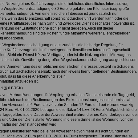
 die Nutzung eines Kraftfahrzeuges ein erhebliches dienstliches Interesse vor,
die Wegstreckenentschädigung 0,30 Euro je gefahrenen Kilometer (sog. große
kenentschädigung). Von einem solchen Interesse ist grundsätzlich nur
en, wenn das Dienstgeschäft sonst nicht durchgeführt werden kann oder die
eines Kraftfahrzeuges nach Sinn und Zweck des Dienstgeschäftes notwendig ist.
renzung der Erstattungshöhe ist hier nicht gegeben. Auch mit dieser
kenentschädigung sind die Kosten für die Mitnahme weiterer Dienstreisender
dig abgegolten.
e Wegstreckenentschädigung ersetzt zunächst die bisherige Regelung für
gene Kraftfahrzeuge, die im überwiegenden dienstlichen Interesse“ angeschafft
ind. Steht ein Dienst-Kfz zur Verfügung oder ist die Nutzung eines Mietwagens
chter, ist die Gewährung der großen Wegstreckenentschädigung ausgeschlossen.
einer Anerkennung des erheblichen dienstlichen Interesses besteht im Schadens
spruch auf Sachschadensersatz nach den jeweils hierfür geltenden Bestimmungen.
olgt, dass für diese Anerkennung ist ein
 Maßstab anzulegen ist.
ld (§ 6 BRGK)
tz von Mehraufwendungen für Verpflegung erhalten Dienstreisende ein Tagegeld,
öhe sich nach den Bestimmungen des Einkommensteuergesetzes bemisst: ab
nden Abwesenheit 6 Euro, ab vierzehn Stunden 12 Euro und bei vierundzwanzig
24 Euro. Ab 01.01.2020 betragen diese Sätze 14 bzw. 28 Euro. Maßgeblich für die
 Tagegeldes ist die Dauer der Abwesenheit während eines Kalendertages von der
und/oder der Dienststätte. Wohnung in diesem Sinne ist die Wohnung, von der
lmäßig der Dienst angetreten wird.
ägigen Dienstreisen wird bei einer Abwesenheit von mehr als acht Stunden ein
 in Höhe von 12 Euro (ab 01.01.2020 14 Euro) festgesetzt. Für eine Dienstreise