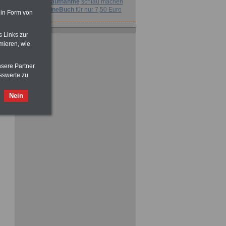
vor Jobaufnahme
schlau machen
>>>
OnlineBuch
für nur 7,50 Euro
 in Form von
s Links zur
mieren, wie
nsere Partner
sswerte zu
Nein
ACHTUNG
Nebentätigkeitsrecht:
vor Jobaufnahme
schlau machen
>>>
OnlineBuch
für nur 7,50 Euro