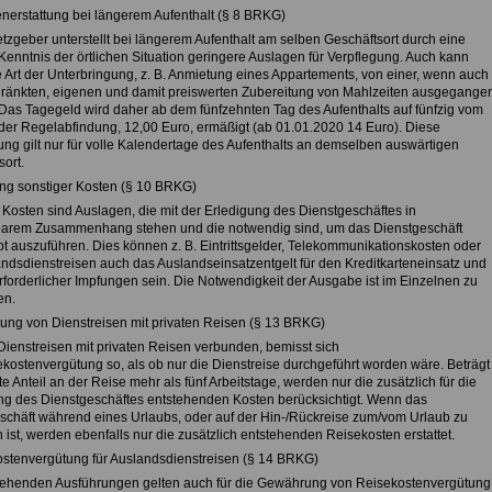
enerstattung bei längerem Aufenthalt (§ 8 BRKG)
tzgeber unterstellt bei längerem Aufenthalt am selben Geschäftsort durch eine
Kenntnis der örtlichen Situation geringere Auslagen für Verpflegung. Auch kann
e Art der Unterbringung, z. B. Anmietung eines Appartements, von einer, wenn auch
ränkten, eigenen und damit preiswerten Zubereitung von Mahlzeiten ausgegange
Das Tagegeld wird daher ab dem fünfzehnten Tag des Aufenthalts auf fünfzig vom
der Regelabfindung, 12,00 Euro, ermäßigt (ab 01.01.2020 14 Euro). Diese
ng gilt nur für volle Kalendertage des Aufenthalts an demselben auswärtigen
ort.
tung sonstiger Kosten (§ 10 BRKG)
 Kosten sind Auslagen, die mit der Erledigung des Dienstgeschäftes in
barem Zusammenhang stehen und die notwendig sind, um das Dienstgeschäft
t auszuführen. Dies können z. B. Eintrittsgelder, Telekommunikationskosten oder
andsdienstreisen auch das Auslandseinsatzentgelt für den Kreditkarteneinsatz und
rforderlicher Impfungen sein. Die Notwendigkeit der Ausgabe ist im Einzelnen zu
en.
dung von Dienstreisen mit privaten Reisen (§ 13 BRKG)
ienstreisen mit privaten Reisen verbunden, bemisst sich
ekostenvergütung so, als ob nur die Dienstreise durchgeführt worden wäre. Beträgt
te Anteil an der Reise mehr als fünf Arbeitstage, werden nur die zusätzlich für die
ng des Dienstgeschäftes entstehenden Kosten berücksichtigt. Wenn das
schäft während eines Urlaubs, oder auf der Hin-/Rückreise zum/vom Urlaub zu
 ist, werden ebenfalls nur die zusätzlich entstehenden Reisekosten erstattet.
ostenvergütung für Auslandsdienstreisen (§ 14 BRKG)
tehenden Ausführungen gelten auch für die Gewährung von Reisekostenvergütung