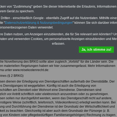
ausdrucken.
Mehr Infos
cken von "Zustimmung" geben Sie dieser Internetseite die Erlaubnis, Informationen
hrem Gerät zu speichern.
ritten - einschließlich Google - ebenfalls Zugriff auf die Nutzerdaten. Mithilfe eine
te "
Datenschutzerklärung & Nutzungsbedingungen
" können Sie sich darüber infor
zur Übersicht von "Rund ums Geld im öffentlichen Dienst"
personenbezogenen Daten verwendet.
ostenrecht für Beschäftigte im öffentlichen Dienst
hre Daten nutzen, um Anzeigen einzublenden, die für Sie relevant sein könnten? U
nd Umzugskosten im öffentlichen Dienst
aten und verwenden Cookies, um personalisierte Anzeigen einzublenden und Me
stenrecht am Beispiel des Bundes
erfassen.
kostenrecht ist in Bund und Ländern nicht einheitlich geregelt. Dieses Kapitel
Ja, ich stimme zu!
rt sich an den Regelungen des Bundes und des Bundesreisekostengesetzes
Das BRKG ist von 2005 und sollte damals vor allem der Verwaltungsvereinfachung
ie Novellierung des BRKG sollte aber zugleich „Vorbild“ für die Länder sein. Die
ten materiellen Regelungen haben wir hier zusammengefasst. Mehr Informationen
a unter www.reisekostenrecht.de:
eines (§ 2 BRKG)
isen dienen der Erledigung von Dienstgeschäften außerhalb der Dienststätte. Der
es Dienstganges ist weggefallen. Künftig ist auch die Erledigung von
schäften am Dienstort oder Wohnort eine Dienstreise. Dienstreisen sind
lich vor Antritt schriftlich oder elektronisch anzuordnen oder zu genehmigen.
isen sollen nur durchgeführt werden, wenn das Dienstgeschäft nicht auf andere,
stigere Weise (schriftlich, telefonisch, Videokonferenz) erledigt werden kann. Bei
ng und Durchführung der Dienstreise ist der Grundsatz der Wirtschaftlichkeit und
eit zu beachten. Gleichzeitig ist aber auch dem Grundsatz der Fürsorge (z. B.
g von Kindern oder pflegebedürftigen Familienangehörigen) Rechnung zu tragen.