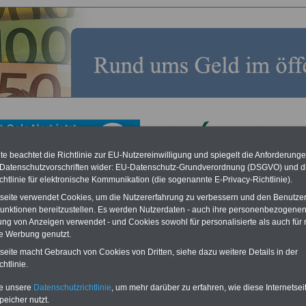
e beachtet die Richtlinie zur EU-Nutzereinwilligung und spiegelt die Anforderung
 Datenschutzvorschriften wider: EU-Datenschutz-Grundverordnung (DSGVO) und d
chtlinie für elektronische Kommunikation (die sogenannte E-Privacy-Richtlinie).
osten für Beschäftigte im öffentlichen Dienst
tseite verwendet Cookies, um die Nutzererfahrung zu verbessern und den Benutze
unktionen bereitzustellen. Es werden Nutzerdaten - auch ihre personenbezogenen
O
nline
S
ervic
e
für 10 Euro
Bestellung des eBooks für nur 10,00 Euro
ung von Anzeigen verwendet - und Cookies sowohl für personalisierte als auch für 
(inkl. Versand und MwSt.)
Für nur 10,00 Euro bei einer Laufzeit
te Werbung genutzt.
von 12 Monaten bleiben Sie in den
wichtigsten Fragen zum Öffentlichen
tseite macht Gebrauch von Cookies von Dritten, siehe dazu weitere Details in der
Dienst auf dem Laufenden:
htlinie.
Sie finden im Portal OnlineService
zehn Bücher bzw. eBooks zum
te unsere
Datenschutzrichtlinie
, um mehr darüber zu erfahren, wie diese Internetse
herunterladen, lesen und
peicher nutzt.