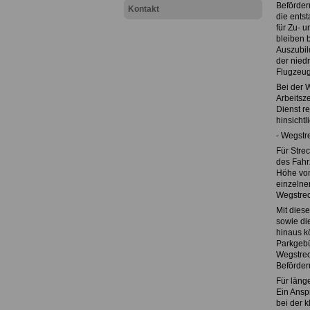
Beförder
Kontakt
die ents
für Zu- 
bleiben 
Auszubil
der niedr
Flugzeug
Bei der W
Arbeitsz
Dienst r
hinsichtl
- Wegstr
Für Stre
des Fahr
Höhe von
einzelne
Wegstrec
Mit dies
sowie di
hinaus k
Parkgebü
Wegstrec
Beförder
Für läng
Ein Ansp
bei der 