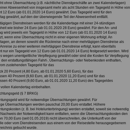
ht ohne Übernachtung (z.B. nächtliche Dienstgeschäfte an zwei Kalendertagen)
 einer Abwesenheit von insgesamt mehr als acht Stunden ein Tagegeld in Höhe von
t 12 Euro (ab 01.01.2020 14 Euro) gewährt. Das Tagegeld wird für den
tag gewährt, auf den der überwiegende Teil der Abwesenheit entfällt.
tägigen Dienstreisen werden für die Kalendertage mit einer 24-stündigen
eit wie bisher 24 Euro (ab 01.01.2020 28 Euro) gewährt. Für den An- und
ag wird jeweils ein Tagegeld in Höhe von 12 Euro (ab 01.01.2020 14 Euro)
tzt, wenn eine Übernachtung nicht in einer eigenen Wohnung erfolgt. An
tagen, an denen sowohl die Rückreise nach einer mehrtägigen Dienstreise als
Anreise zu einer weiteren mehrtägigen Dienstreise erfolgt, kann ebenfalls
t nur ein Tagegeld von 12 Euro (ab 01.01.2020 14 Euro) festgesetzt werden. Wird
s wegen unentgeltliche Verpflegung gewährt oder sind die Kosten für Verpflegung
in den erstattungsfähigen Fahrt-, Übernachtungs- oder Nebenkosten enthalten,
om zustehenden Tagegeld für das
ck 20 Prozent (4,80 Euro, ab 01.01.2020 5,60 Euro), für das
essen 40 Prozent (9,60 Euro, ab 01.01.2020 11,20 Euro) und für das
ssen 40 Prozent (9,60 Euro, ab 01.01.2020 11,20 Euro) des Tagegeldes
 vollen Kalendertag einbehalten.
chtungsgeld (§ 7 BRKG)
tungsgeld wird für notwendige Übernachtungen gewährt. Für
ge Übernachtungen werden pauschal 20,00 Euro erstattet. Höhere
tungskosten (z. B. bei Hotelunterbringung) werden erstattet, soweit sie notwendig
n Nachweis der Notwendigkeit kann entfallen, wenn die Übernachtungskosten den
n 70,00 Euro (seit 01.05.2019) nicht überschreiten, die Unterkunft von der
lle oder vom Dienstreisenden aus einem von der Reisestelle herausgegebenem
zeichnis gebucht wurde.