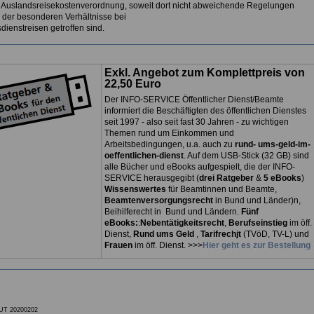
 Auslandsreisekostenverordnung, soweit dort nicht abweichende Regelungen
 der besonderen Verhältnisse bei
ienstreisen getroffen sind.
Exkl. Angebot zum Komplettpreis von
22,50 Euro
Der INFO-SERVICE Öffentlicher Dienst/Beamte
informiert die Beschäftigten des öffentlichen Dienstes
seit 1997 - also seit fast 30 Jahren - zu wichtigen
Themen rund um Einkommen und
Arbeitsbedingungen, u.a. auch zu
rund- ums-geld-im-
oeffentlichen-dienst
. Auf dem USB-Stick (32 GB) sind
alle Bücher und eBooks aufgespielt, die der INFO-
SERVICE herausgegibt (
drei Ratgeber
&
5 eBooks
)
Wissenswertes
für Beamtinnen und Beamte,
Beamtenversorgungsrecht
in Bund und Länder)n,
Beihilferecht in Bund und Ländern.
Fünf
eBooks:
:
Nebentätigkeitsrecht
,
Berufseinstieg
im öff.
Dienst,
Rund ums Geld
,
Tarifrechjt
(TVöD, TV-L) und
Frauen
im öff. Dienst. >>>
Hier geht es zur Bestellung
UT 20200202