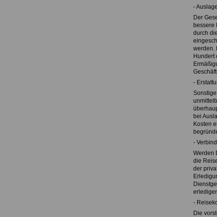
- Auslag
Der Gese
bessere 
durch di
eingesch
werden. 
Hundert 
Ermäßigu
Geschäfts
- Erstat
Sonstige
unmittel
überhaup
bei Ausl
Kosten e
begründ
- Verbin
Werden D
die Reis
der priva
Erledigu
Dienstge
erledigen
- Reisek
Die vors