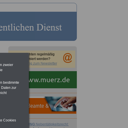
Sie möchten regelmäßig
informiert werden?
Anmeldung zum Newsletter
en zweier
ie
rn bestimmte
 Daten zur
nicht
ite Cookies
ACHTUNG
Nebentätigkeitsrecht: