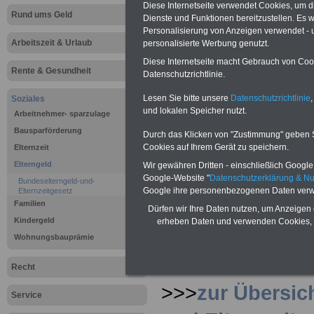
Diese Internetseite verwendet Cookies, um 
Rund ums Geld
Beschäftigt
Dienste und Funktionen bereitzustellen. Es
Personalisierung von Anzeigen verwendet - un
Arbeitszeit & Urlaub
personalisierte Werbung genutzt.
Heimarbeit 
Diese Internetseite macht Gebrauch von Cooki
Rente & Gesundheit
Datenschutzrichtlinie.
>>>zur Bestellung des eBooks für nu
Lesen Sie bitte unsere
Datenschutzrichtlinie
,
Soziales
(inkl. Versand und MwSt.)
und lokalen Speicher nutzt.
Arbeitnehmer- sparzulage
Bausparförderung
Durch das Klicken von "Zustimmung" geben Sie
Cookies auf Ihrem Gerät zu speichern.
Elternzeit
Elterngeld
Wir gewähren Dritten - einschließlich Google -
Google-Website "
Datenschutzerklärung & N
Bundeselterngeld-und-
Google ihre personenbezogenen Daten verw
Elternzeitgesetz
Familien
Dürfen wir Ihre Daten nutzen, um Anzeigen 
Kindergeld
erheben Daten und verwenden Cookies, 
Wohnungsbauprämie
Recht
>>>
zur Übersic
Service