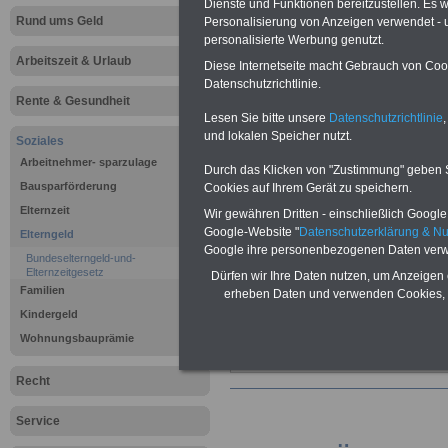
Dienste und Funktionen bereitzustellen. Es
Rund ums Geld
Personalisierung von Anzeigen verwendet - un
Tabellen mi
personalisierte Werbung genutzt.
Arbeitszeit & Urlaub
Ergebnisse
Diese Internetseite macht Gebrauch von Cooki
Datenschutzrichtlinie.
Rente & Gesundheit
Statistisc
Lesen Sie bitte unsere
Datenschutzrichtlinie
,
und lokalen Speicher nutzt.
Soziales
Arbeitnehmer- sparzulage
Durch das Klicken von "Zustimmung" geben Sie
>>>zur Bestellung des eBooks für nu
(inkl. Versand und MwSt.)
Bausparförderung
Cookies auf Ihrem Gerät zu speichern.
Elternzeit
Wir gewähren Dritten - einschließlich Google -
Google-Website "
Datenschutzerklärung & N
Elterngeld
Google ihre personenbezogenen Daten verw
Bundeselterngeld-und-
Elternzeitgesetz
Dürfen wir Ihre Daten nutzen, um Anzeigen 
Familien
erheben Daten und verwenden Cookies, 
Kindergeld
Wohnungsbauprämie
Recht
Service