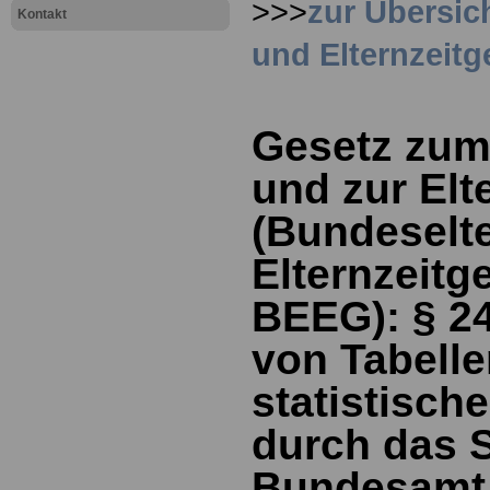
>>>
zur Übersic
Kontakt
und Elternzeit
Gesetz zum
und zur Elt
(Bundeselt
Elternzeitge
BEEG):
§
2
von Tabelle
statistisch
durch das S
Bundesamt