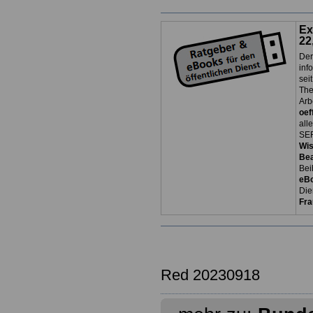
Ex
22
Der
inf
sei
The
Arb
oef
all
SER
Wi
Be
Bei
eB
Die
Fra
Red 20230918