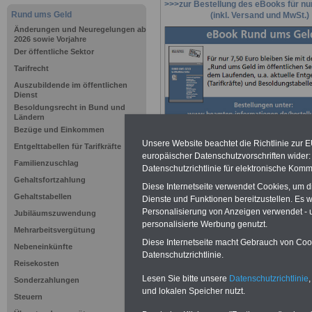
>>>zur Bestellung des eBooks für nu
Rund ums Geld
(inkl. Versand und MwSt.)
Änderungen und Neuregelungen ab
2026 sowie Vorjahre
Der öffentliche Sektor
Tarifrecht
Auszubildende im öffentlichen
Dienst
Besoldungsrecht in Bund und
Ländern
Bezüge und Einkommen
Unsere Website beachtet die Richtlinie zur 
Entgelttabellen für Tarifkräfte
europäischer Datenschutzvorschriften wide
Familienzuschlag
Datenschutzrichtlinie für elektronische Komm
Gehaltsfortzahlung
Diese Internetseite verwendet Cookies, um 
Gehaltstabellen
Rund ums G
Dienste und Funktionen bereitzustellen. Es
Personalisierung von Anzeigen verwendet - un
Jubiläumszuwendung
personalisierte Werbung genutzt.
öffentliche
Mehrarbeitsvergütung
Diese Internetseite macht Gebrauch von Cooki
Nebeneinkünfte
u.a.
Bezahl
Datenschutzrichtlinie.
Reisekosten
Lesen Sie bitte unsere
Datenschutzrichtlinie
,
Sonderzahlungen
Einkommen
und lokalen Speicher nutzt.
Steuern