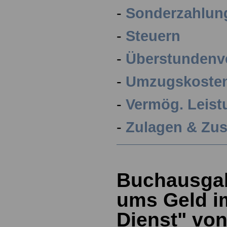
-
Sonderzahlun
-
Steuern
-
Überstundenv
-
Umzugskoste
-
Vermög. Leis
-
Zulagen & Zu
Buchausga
ums Geld im
Dienst" von