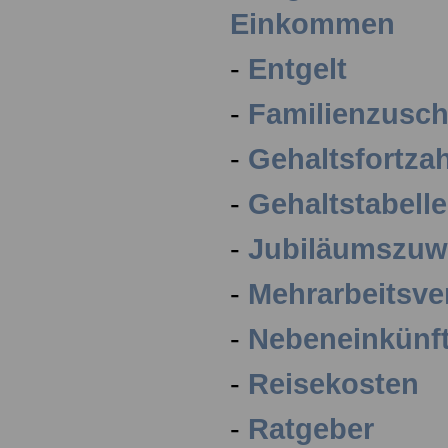
Einkommen
-
Entgelt
-
Familienzusch
-
Gehaltsfortza
-
Gehaltstabell
-
Jubiläumszu
-
Mehrarbeitsve
-
Nebeneinkünf
-
Reisekosten
-
Ratgeber