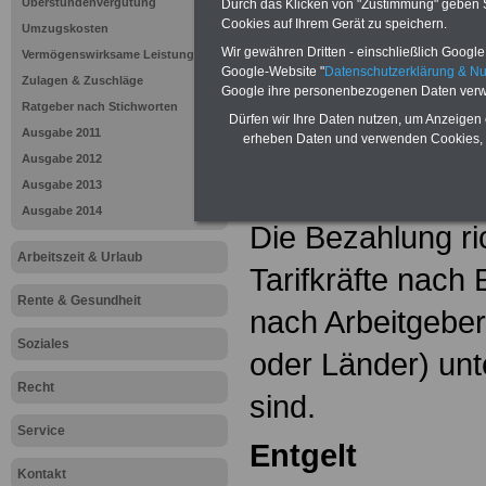
Überstundenvergütung
Durch das Klicken von "Zustimmung" geben Sie
Das Thema „Run
Cookies auf Ihrem Gerät zu speichern.
Umzugskosten
öffentlichen Dien
Wir gewähren Dritten - einschließlich Google -
Vermögenswirksame Leistungen
Google-Website "
Datenschutzerklärung & N
Zulagen & Zuschläge
Google ihre personenbezogenen Daten verw
Wesentlichen En
Ratgeber nach Stichworten
Dürfen wir Ihre Daten nutzen, um Anzeigen 
Ausgabe 2011
Tarifverträge s
erheben Daten und verwenden Cookies, 
Ausgabe 2012
und Versorgung.
Ausgabe 2013
Ausgabe 2014
Die Bezahlung ric
Arbeitszeit & Urlaub
Tarifkräfte nach E
Rente & Gesundheit
nach Arbeitgeb
Soziales
oder Länder) unt
Recht
sind.
Service
Entgelt
Kontakt