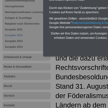
Wesentliche ges
Überstundenvergütung
Umzugskosten
Durch das Klicken von "Zustimmung" geben Sie
waren und sind 
Vermögenswirksame Leistungen
Cookies auf Ihrem Gerät zu speichern.
Zulagen & Zuschläge
Übernahmegeset
Wir gewähren Dritten - einschließlich Google -
Google-Website "
Datenschutzerklärung & N
Ratgeber nach Stichworten
Google ihre personenbezogenen Daten verw
Weitergeltungsan
Ausgabe 2011
Dürfen wir Ihre Daten nutzen, um Anzeigen 
Ausgabe 2012
125 a Grundgese
erheben Daten und verwenden Cookies, 
Ausgabe 2013
Bundesbesoldun
Ausgabe 2014
und die dazu er
Arbeitszeit & Urlaub
Rechtsvorschrift
Rente & Gesundheit
Bundesbesoldun
Soziales
Stand 31. Augus
Recht
der Föderalismu
Service
Ländern ab dem 
Kontakt