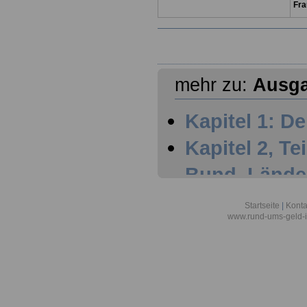
Fra
mehr zu:
Ausga
Kapitel 1: De
Kapitel 2, Tei
Bund, Lände
Kapitel 2, Te
Startseite
|
Konta
www.rund-ums-geld-i
Regelungen
Kapitel 2, Tei
Arbeitnehme