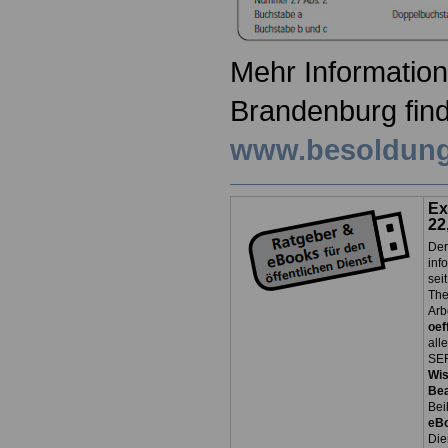
Mehr Information
Brandenburg find
www.besoldung
Ex
22
Der
inf
sei
The
Arb
oef
all
SER
Wi
Be
Bei
eB
Die