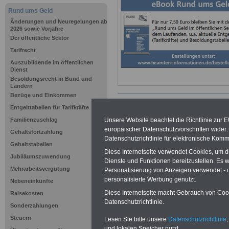
Rund ums Geld
Änderungen und Neuregelungen ab
2026 sowie Vorjahre
Der öffentliche Sektor
Tarifrecht
Auszubildende im öffentlichen
Dienst
Besoldungsrecht in Bund und
Ländern
Bezüge und Einkommen
Entgelttabellen für Tarifkräfte
Familienzuschlag
Unsere Website beachtet die Richtlinie zur 
Brandenbur
europäischer Datenschutzvorschriften wide
Gehaltsfortzahlung
Datenschutzrichtlinie für elektronische Komm
Besoldungs
Gehaltstabellen
Diese Internetseite verwendet Cookies, um 
Jubiläumszuwendung
Dienste und Funktionen bereitzustellen. Es
Die Besoldung w
Mehrarbeitsvergütung
Personalisierung von Anzeigen verwendet - un
personalisierte Werbung genutzt.
Nebeneinkünfte
danach ergange
Diese Internetseite macht Gebrauch von Cooki
Reisekosten
Datenschutzrichtlinie.
Sonderzahlungen
Rechtsverordnun
Steuern
Lesen Sie bitte unsere
Datenschutzrichtlinie
,
und lokalen Speicher nutzt.