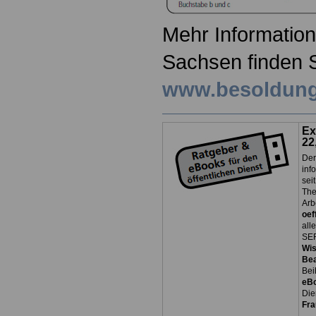
Mehr Information
Sachsen finden S
www.besoldung
Ex
22
Der
inf
sei
The
Arb
oef
all
SER
Wi
Be
Bei
eB
Die
Fra