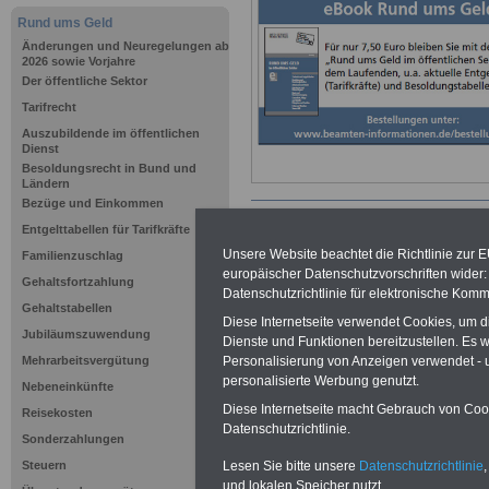
Rund ums Geld
Änderungen und Neuregelungen ab
2026 sowie Vorjahre
Der öffentliche Sektor
Tarifrecht
Auszubildende im öffentlichen
Dienst
Besoldungsrecht in Bund und
Ländern
Bezüge und Einkommen
Entgelttabellen für Tarifkräfte
Unsere Website beachtet die Richtlinie zur 
Familienzuschlag
Sachsen –
europäischer Datenschutzvorschriften wide
Gehaltsfortzahlung
Datenschutzrichtlinie für elektronische Komm
Besoldungs
Gehaltstabellen
Diese Internetseite verwendet Cookies, um 
Jubiläumszuwendung
Dienste und Funktionen bereitzustellen. Es
Die Besoldung w
Personalisierung von Anzeigen verwendet - un
Mehrarbeitsvergütung
personalisierte Werbung genutzt.
Nebeneinkünfte
danach ergange
Diese Internetseite macht Gebrauch von Cooki
Reisekosten
Datenschutzrichtlinie.
Sonderzahlungen
Rechtsverordnun
Lesen Sie bitte unsere
Datenschutzrichtlinie
,
Steuern
und lokalen Speicher nutzt.