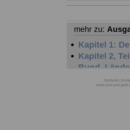
mehr zu:
Ausga
Kapitel 1: De
Kapitel 2, Tei
Bund, Lände
Kapitel 2, Te
Startseite
|
Konta
www.rund-ums-geld-i
Regelungen
Kapitel 2, Tei
Arbeitnehme
1.11.2006 (TV