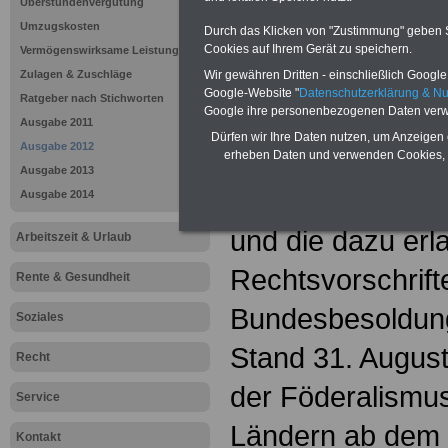
Wesentliche ges
Überstundenvergütung
Umzugskosten
Durch das Klicken von "Zustimmung" geben Sie
waren und sind 
Cookies auf Ihrem Gerät zu speichern.
Vermögenswirksame Leistungen
Wir gewähren Dritten - einschließlich Google -
Zulagen & Zuschläge
Übernahmegeset
Google-Website "
Datenschutzerklärung & N
Ratgeber nach Stichworten
Google ihre personenbezogenen Daten verw
Weitergeltungsan
Ausgabe 2011
Dürfen wir Ihre Daten nutzen, um Anzeigen 
Ausgabe 2012
125 a Grundgese
erheben Daten und verwenden Cookies, 
Ausgabe 2013
Bundesbesoldun
Ausgabe 2014
und die dazu er
Arbeitszeit & Urlaub
Rechtsvorschrift
Rente & Gesundheit
Bundesbesoldun
Soziales
Stand 31. Augus
Recht
der Föderalismu
Service
Ländern ab dem 
Kontakt