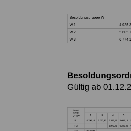
Besoldungsgruppe W
W 1
4.925,
W 2
5.605,
W 3
6.774,
Besoldungsord
Gültig ab 01.12.
Besol-
dungs-
gruppe
2
3
4
5
R1
4.792,16
5.062,13
5.332,13
5.602,13
R2
5.978,46
6.248,46