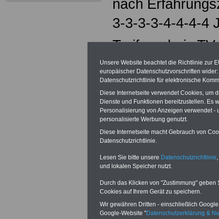
nach Erfahrungsz
3-3-3-3-4-4-4-4 
Tarifergebnis TV
und 2023
Unsere Website beachtet die Richtlinie zur 
europäischer Datenschutzvorschriften wide
Datenschutzrichtlinie für elektronische Komm
Die Entgelte für 
Diese Internetseite verwendet Cookies, um 
Tarifbeschäftigt
Dienste und Funktionen bereitzustellen. Es
Personalisierung von Anzeigen verwendet - un
personalisierte Werbung genutzt.
Hessen) wurden
Diese Internetseite macht Gebrauch von Cooki
2,8 Prozent ange
Datenschutzrichtlinie.
Lesen Sie bitte unsere
Datenschutzrichtlinie
,
Auszubildende, P
und lokalen Speicher nutzt.
Studierende 50 E
Durch das Klicken von "Zustimmung" geben Sie
Cookies auf Ihrem Gerät zu speichern.
Gesundheitswes
Wir gewähren Dritten - einschließlich Google -
Google-Website "
Datenschutzerklärung & N