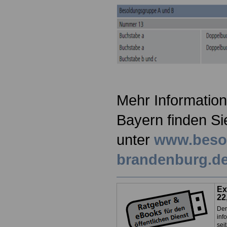
Mehr Information
Bayern finden Si
unter
www.beso
brandenburg.d
Ex
22
Der
inf
sei