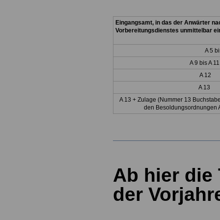
Eingangsamt, in das der Anwärter n
Vorbereitungsdienstes unmittelbar ein
A 5 bi
A 9 bis A 11
A 12
A 13
A 13 +
Zulage (Nummer 13 Buchstabe
den Besoldungsordnungen A
Ab hier die
der Vorjah