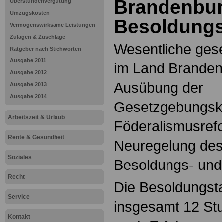
Brandenbur
Überstundenvergütung
Umzugskosten
Besoldungs
Vermögenswirksame Leistungen
Zulagen & Zuschläge
Wesentliche ges
Ratgeber nach Stichworten
Ausgabe 2011
im Land Branden
Ausgabe 2012
Ausübung der
Ausgabe 2013
Ausgabe 2014
Gesetzgebungsk
Arbeitszeit & Urlaub
Föderalismusref
Rente & Gesundheit
Neuregelung des
Soziales
Besoldungs- und
Recht
Die Besoldungsta
Service
insgesamt 12 Stu
Kontakt