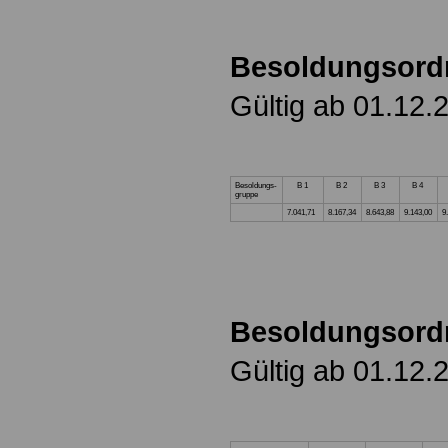
Besoldungsord
Gültig ab 01.12.
Besoldungs-
B 1
B 2
B 3
B 4
gruppe
7.041,71
8.167,34
8.643,88
9.143,00
9
Besoldungsord
Gültig ab 01.12.