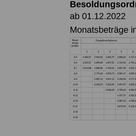
Besoldungsord
ab 01.12.2022
Monatsbeträge i
Besol-
Zweijahresrhythmus
dungs-
gruppe
2
3
4
5
6
A 5
2.484,07
2.544,93
2.605,75
2.666,63
2.727,
A 6
2.523,97
2.590,80
2.657,61
2.724,40
2.791,
A 7
2.614,88
2.698,96
2.783,02
2.867,09
2.951,
A 8
2.772,04
2.879,73
2.987,47
3.095,
A 9
2.932,13
3.047,12
3.162,09
3.277,
A 10
3.163,24
3.310,56
3.457,87
3.605,
A 11
3.648,29
3.799,20
3.950,
A 12
4.107,37
4.291,
A 13
4.587,62
4.786,
A 14
4.870,34
5.128,
A 15
A 16