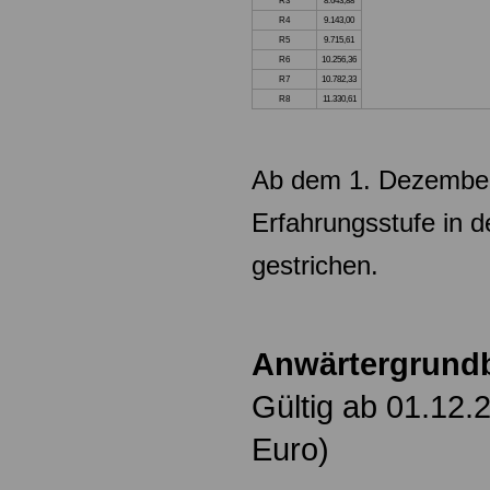
R3
8.643,88
R4
9.143,00
R5
9.715,61
R6
10.256,36
R7
10.782,33
R8
11.330,61
Ab dem 1. Dezember
Erfahrungsstufe in 
gestrichen.
Anwärtergrund
Gültig ab 01.12.
Euro)