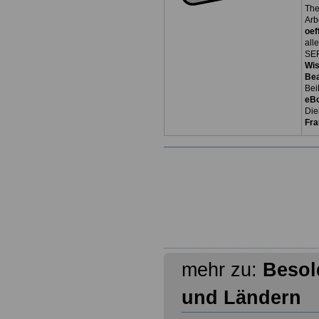
The
Arb
oef
all
SER
Wi
Be
Bei
eB
Die
Fra
mehr zu:
Besol
und Ländern