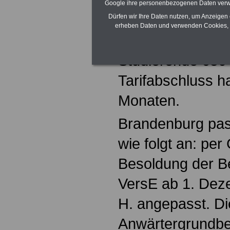
eine steuerfreie
Google ihre personenbezogenen Daten verw
Höhe von 1.300 
Dürfen wir Ihre Daten nutzen, um Anzeigen 
erheben Daten und verwenden Cookies, 
(Auszubildende, 
Studierende 650 
Tarifabschluss ha
Monaten.
Brandenburg pas
wie folgt an: pe
Besoldung der B
VersE ab 1. Dez
H. angepasst. Di
Anwärtergrundbe