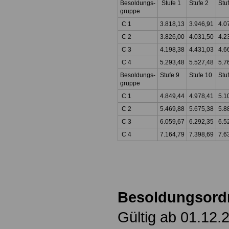
Besoldungs-
Stufe 1
Stufe 2
Stu
gruppe
C 1
3.818,13
3.946,91
4.0
C 2
3.826,00
4.031,50
4.2
C 3
4.198,38
4.431,03
4.6
C 4
5.293,48
5.527,48
5.7
Besoldungs-
Stufe 9
Stufe 10
Stu
gruppe
C 1
4.849,44
4.978,41
5.1
C 2
5.469,88
5.675,38
5.8
C 3
6.059,67
6.292,35
6.5
C 4
7.164,79
7.398,69
7.6
Besoldungsor
Gültig ab 01.12.